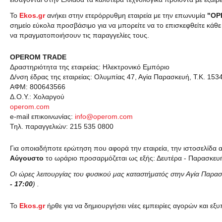
Το
Ekos.gr
ανήκει στην ετερόρρυθμη εταιρεία με την επωνυμία
"OP
σημείο εύκολα προσβάσιμο για να μπορείτε να το επισκεφθείτε κάθ
να πραγματοποιήσουν τις παραγγελίες τους.
OPEROM TRADE
Δραστηριότητα της εταιρείας: Ηλεκτρονικό Εμπόριο
Δ/νση έδρας της εταιρείας: Ολυμπίας 47, Αγία Παρασκευή, Τ.Κ. 153
ΑΦΜ: 800643566
Δ.Ο.Υ.: Χολαργού
operom.com
e-mail επικοινωνίας:
info@operom.com
Τηλ. παραγγελιών: 215 535 0800
Για οποιαδήποτε ερώτηση που αφορά την εταιρεία, την ιστοσελίδα α
Αύγουστο
το ωράριο προσαρμόζεται ως εξής: Δευτέρα - Παρασκε
Οι ώρες λειτουργίας του φυσικού μας καταστήματός στην Αγία Παρασ
- 17:00
) .
Το
Ekos.gr
ήρθε για να δημιουργήσει νέες εμπειρίες αγορών και ε