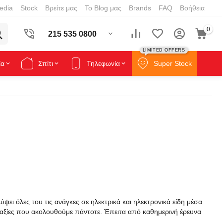
edia
Stock
Βρείτε μας
Το Blog μας
Brands
FAQ
Βοήθεια
0
215 535 0800
LIMITED OFFERS
ία
Σπίτι
Τηλεφωνία
Super Stock
ει όλες του τις ανάγκες σε ηλεκτρικά και ηλεκτρονικά είδη μέσα
 αξίες που ακολουθούμε πάντοτε. Έπειτα από καθημερινή έρευνα