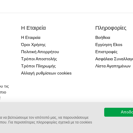
Η Εταιρεία
Πληροφορίες
Η Εταιρεία
Βοήθεια
Όροι Χρήσης
Εγγύηση Ekos
Πολιτική Απορρήτου
Επιστροφές
Τρόποι Αποστολής
Ασφάλεια Συναλλα
Τρόποι Πληρωμής
Λίστα Αγαπημένων
Αλλαγή ρυθμίσεων cookies
υ τις
 πιο
!
Αποδ
α να βελτιώσουμε τον ιστότοπό μας, να παρουσιάσουμε
που. Για περισσότερες πληροφορίες σχετικά με τα cookies
ed