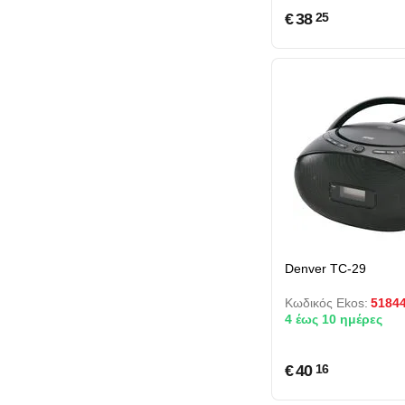
€
38
25
Denver TC-29
Κωδικός Ekos:
5184
4 έως 10 ημέρες
€
40
16