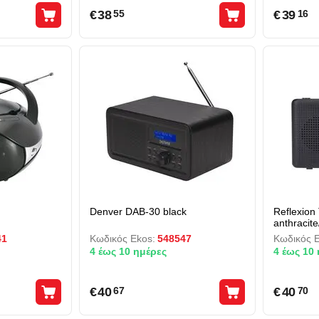
€
38
€
39
55
16
Denver DAB-30 black
Reflexio
anthracite
41
Κωδικός Ekos:
548547
Κωδικός E
4 έως 10 ημέρες
4 έως 10
€
40
€
40
67
70