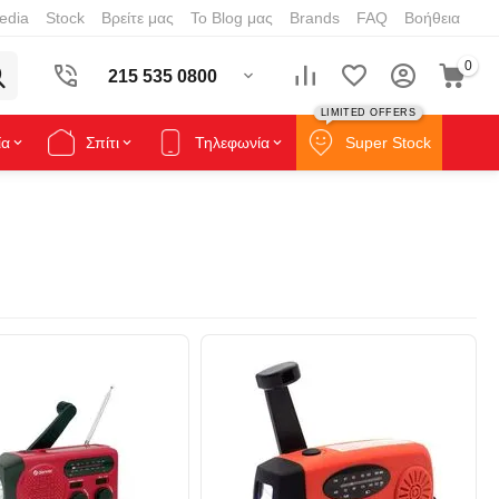
edia
Stock
Βρείτε μας
Το Blog μας
Brands
FAQ
Βοήθεια
0
215 535 0800
LIMITED OFFERS
ία
Σπίτι
Τηλεφωνία
Super Stock