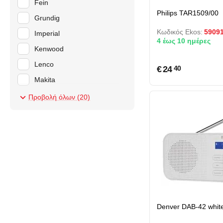
Fein
Philips TAR1509/00
Grundig
Κωδικός Ekos:
5909
Imperial
4 έως 10 ημέρες
Kenwood
Lenco
€
24
40
Makita
Midland
Προβολή όλων (20)
Panasonic
Perfectpro
Philips
Pure
Reflexion
Roberts Radio
Sangean
Denver DAB-42 whit
Sony