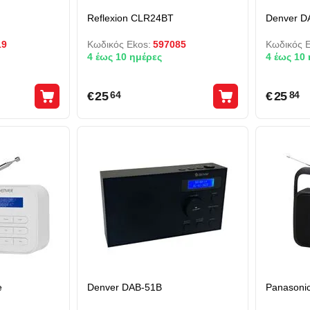
Reflexion CLR24BT
Denver D
19
Κωδικός Ekos:
597085
Κωδικός E
4 έως 10 ημέρες
4 έως 10
€
25
€
25
64
84
e
Denver DAB-51B
Panasoni