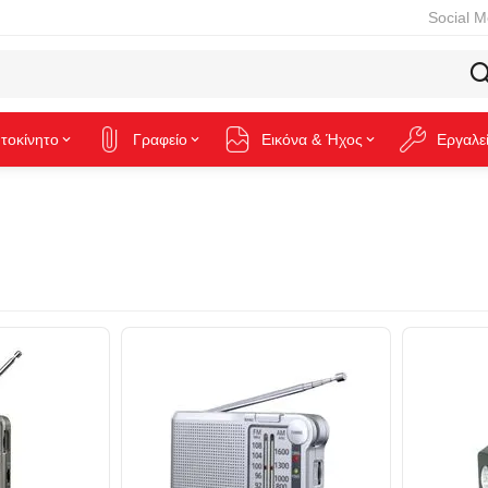
Social M
τοκίνητο
Γραφείο
Εικόνα & Ήχος
Εργαλε