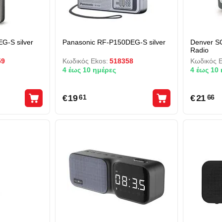
G-S silver
Panasonic RF-P150DEG-S silver
Denver S
Radio
59
Κωδικός Ekos:
518358
Κωδικός E
4 έως 10 ημέρες
4 έως 10
€
19
€
21
61
66