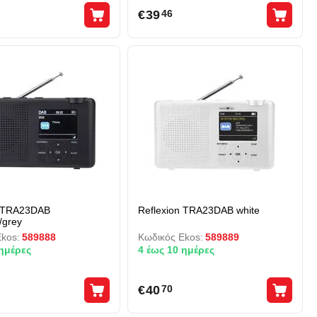
€
39
46
n TRA23DAB
Reflexion TRA23DAB white
/grey
kos:
589888
Κωδικός Ekos:
589889
 ημέρες
4 έως 10 ημέρες
€
40
70