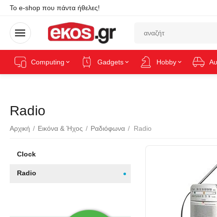
Το e-shop που πάντα ήθελες!
Computing
Gadgets
Hobby
Αυ
Radio
Αρχική
/
Εικόνα & Ήχος
/
Ραδιόφωνα
/
Radio
Clock
Radio