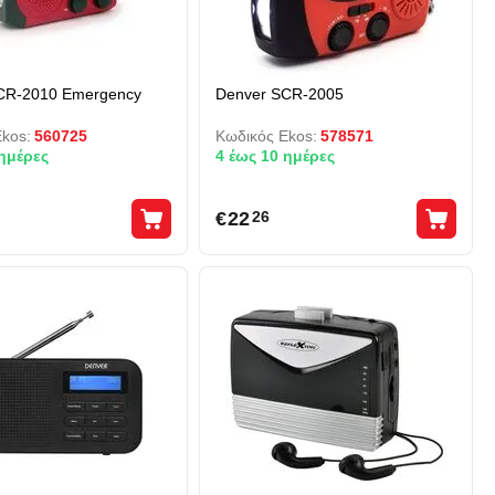
CR-2010 Emergency
Denver SCR-2005
kos:
560725
Κωδικός Ekos:
578571
 ημέρες
4 έως 10 ημέρες
€
22
26