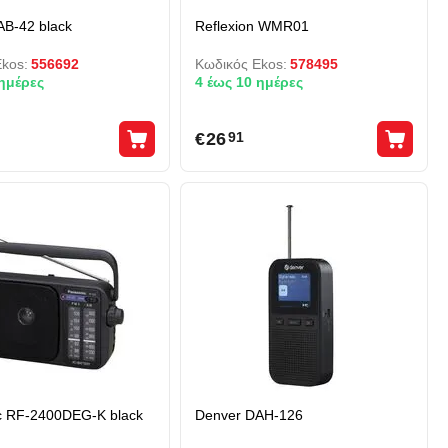
AB-42 black
Reflexion WMR01
kos:
556692
Κωδικός Ekos:
578495
 ημέρες
4 έως 10 ημέρες
€
26
91
c RF-2400DEG-K black
Denver DAH-126