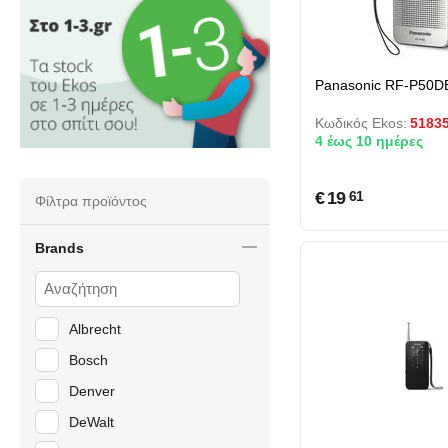
Panasonic RF-P50DE
Κωδικός Ekos:
5183
4 έως 10 ημέρες
€
19
61
Φίλτρα προϊόντος
Brands
Albrecht
Bosch
Denver
DeWalt