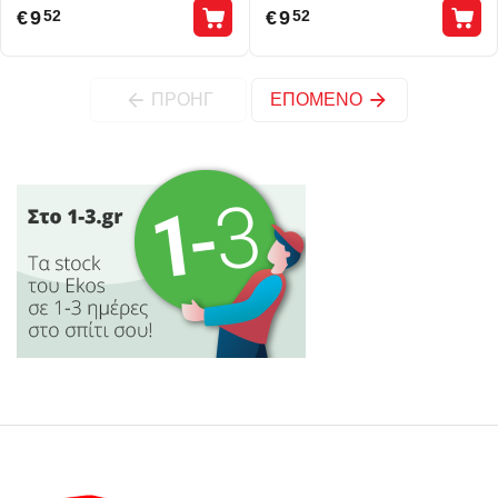
€
9
€
9
52
52
ΠΡΟΗΓ
ΕΠΌΜΕΝΟ