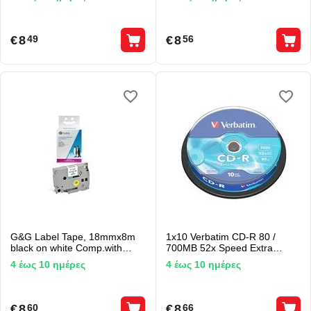
€
8
€
8
49
56
G&G Label Tape, 18mmx8m
1x10 Verbatim CD-R 80 /
black on white Comp.with
700MB 52x Speed Extra
Brother TZe-241
Protection CB
4 έως 10 ημέρες
4 έως 10 ημέρες
€
8
€
8
60
66