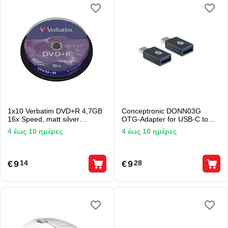
1x10 Verbatim DVD+R 4,7GB
Conceptronic DONN03G
16x Speed, matt silver
OTG-Adapter for USB-C to
Cakebox
USB-A
4 έως 10 ημέρες
4 έως 10 ημέρες
€
9
€
9
14
28