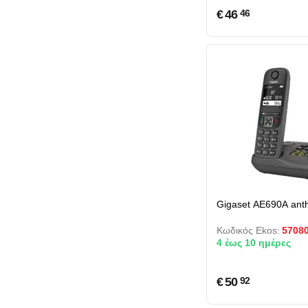
€
46
46
Gigaset AE690A anth
Κωδικός Ekos:
5708
4 έως 10 ημέρες
€
50
92