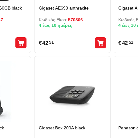
60GB black
Gigaset AE690 anthracite
Gigaset A
67
Κωδικός Ekos:
570806
Κωδικός E
4 έως 10 ημέρες
4 έως 10
€
42
€
42
51
51
ck
Gigaset Box 200A black
Panasoni