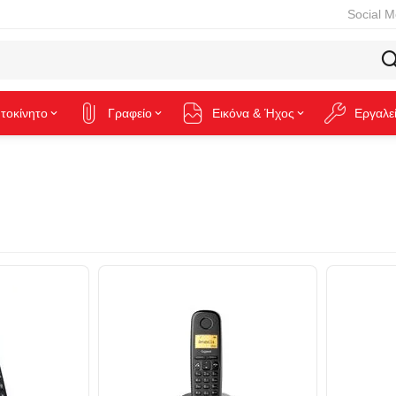
Social M
τοκίνητο
Γραφείο
Εικόνα & Ήχος
Εργαλε