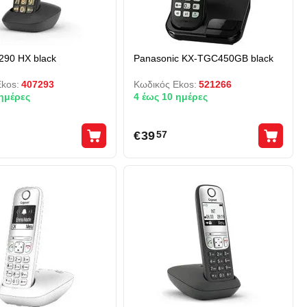
290 HX black
Panasonic KX-TGC450GB black
kos:
407293
Κωδικός Ekos:
521266
 ημέρες
4 έως 10 ημέρες
€
39
57