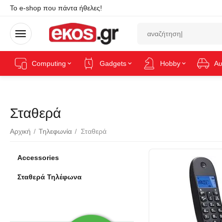
Το e-shop που πάντα ήθελες!
Computing
Gadgets
Hobby
Αυ
Σταθερά
Αρχική
/
Τηλεφωνία
/
Σταθερά
Accessories
Σταθερά Τηλέφωνα