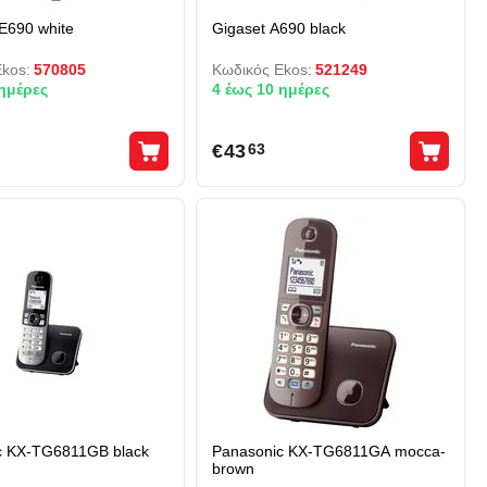
E690 white
Gigaset A690 black
kos:
570805
Κωδικός Ekos:
521249
 ημέρες
4 έως 10 ημέρες
€
43
63
c KX-TG6811GB black
Panasonic KX-TG6811GA mocca-
brown