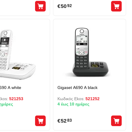
€
50
92
690 A white
Gigaset A690 A black
kos:
521253
Κωδικός Ekos:
521252
 ημέρες
4 έως 10 ημέρες
€
52
83