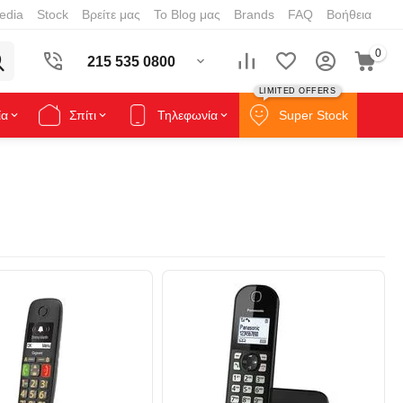
edia
Stock
Βρείτε μας
Το Blog μας
Brands
FAQ
Βοήθεια
0
215 535 0800
LIMITED OFFERS
ία
Σπίτι
Τηλεφωνία
Super Stock