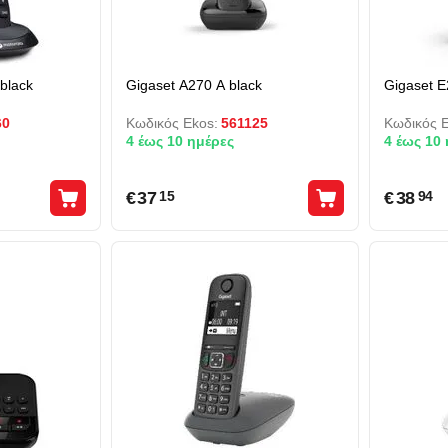
black
Gigaset A270 A black
Gigaset E
60
Κωδικός Ekos:
561125
Κωδικός E
4 έως 10 ημέρες
4 έως 10
€
37
€
38
15
94