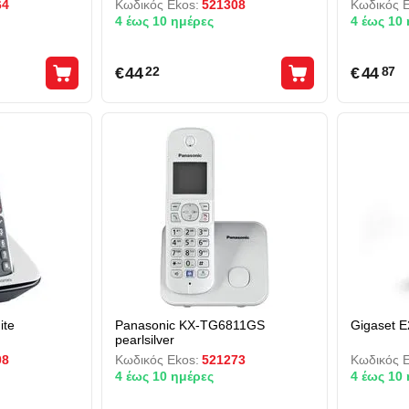
64
Κωδικός Ekos:
521308
Κωδικός E
4 έως 10 ημέρες
4 έως 10
€
44
€
44
22
87
ite
Panasonic KX-TG6811GS
Gigaset E
pearlsilver
08
Κωδικός Ekos:
521273
Κωδικός E
4 έως 10 ημέρες
4 έως 10