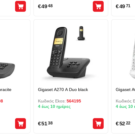
€
49
€
49
48
71
racite
Gigaset A270 A Duo black
Gigaset A
08
Κωδικός Ekos:
564195
Κωδικός E
4 έως 10 ημέρες
4 έως 10
€
51
€
52
38
22