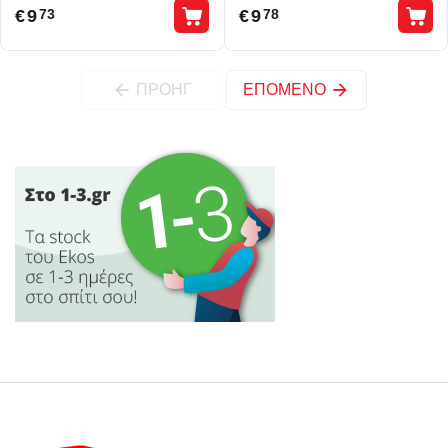
€
9
€
9
73
78
ΠΡΟΗΓ
ΕΠΌΜΕΝΟ