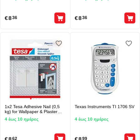
€
8
€
8
36
36
1x2 Tesa Adhesive Nail (0,5
Texas Instruments TI 1706 SV
kg) for Wallpaper & Plaster
77772
4 έως 10 ημέρες
4 έως 10 ημέρες
€
8
€
8
62
99