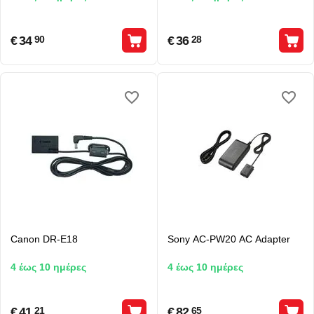
€
34
€
36
90
28
Canon DR-E18
Sony AC-PW20 AC Adapter
4 έως 10 ημέρες
4 έως 10 ημέρες
€
41
€
82
21
65