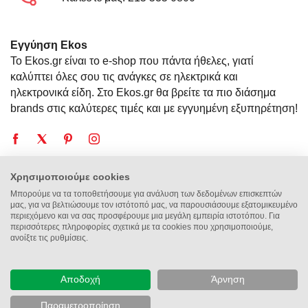
Εγγύηση Ekos
Το Ekos.gr είναι το e-shop που πάντα ήθελες, γιατί
καλύπτει όλες σου τις ανάγκες σε ηλεκτρικά και
ηλεκτρονικά είδη. Στο Ekos.gr θα βρείτε τα πιο διάσημα
brands στις καλύτερες τιμές και με εγγυημένη εξυπηρέτηση!
Χρησιμοποιούμε cookies
Η Εταιρεία
Μπορούμε να τα τοποθετήσουμε για ανάλυση των δεδομένων επισκεπτών
μας, για να βελτιώσουμε τον ιστότοπό μας, να παρουσιάσουμε εξατομικευμένο
περιεχόμενο και να σας προσφέρουμε μια μεγάλη εμπειρία ιστοτόπου. Για
Πληροφορίες
περισσότερες πληροφορίες σχετικά με τα cookies που χρησιμοποιούμε,
ανοίξτε τις ρυθμίσεις.
Επικοινωνία
Αποδοχή
Άρνηση
© 2014 - 2026 Εkos.gr is an Operom Trade property. All Rights Reserved
Παραμετροποίηση