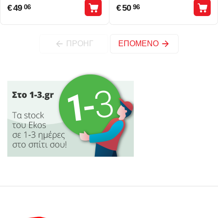
€
49
€
50
06
96
ΠΡΟΗΓ
ΕΠΌΜΕΝΟ