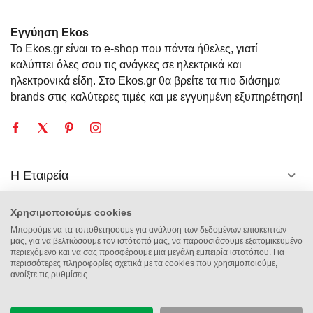
Εγγύηση Ekos
Το Ekos.gr είναι το e-shop που πάντα ήθελες, γιατί
καλύπτει όλες σου τις ανάγκες σε ηλεκτρικά και
ηλεκτρονικά είδη. Στο Ekos.gr θα βρείτε τα πιο διάσημα
brands στις καλύτερες τιμές και με εγγυημένη εξυπηρέτηση!
Η Εταιρεία
Πληροφορίες
Χρησιμοποιούμε cookies
Μπορούμε να τα τοποθετήσουμε για ανάλυση των δεδομένων επισκεπτών
μας, για να βελτιώσουμε τον ιστότοπό μας, να παρουσιάσουμε εξατομικευμένο
Επικοινωνία
περιεχόμενο και να σας προσφέρουμε μια μεγάλη εμπειρία ιστοτόπου. Για
περισσότερες πληροφορίες σχετικά με τα cookies που χρησιμοποιούμε,
ανοίξτε τις ρυθμίσεις.
© 2014 - 2026 Εkos.gr is an Operom Trade property. All Rights Reserved